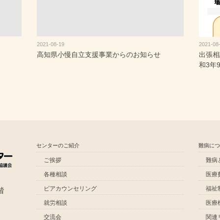
2021-08-19
2021-08
）
高知県小慢自立支援事業からのお知らせ
出張相
和3年
センターのご紹介
難病に
ご挨拶
難病
各種相談
医療
ピアカウンセリング
福祉
階
就労相談
医療
交流会
関連