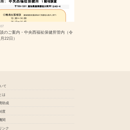
-07
談のご案内・中央西福祉保健所管内（令
9月22日）
ついて
とは
費助成
制度
機関
リンク