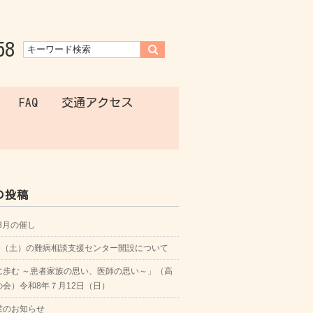
58
FAQ
交通アクセス
の投稿
年8月の催し
8日（土）の難病相談支援センター開設について
に歩む ～患者家族の思い、医師の思い～」（高
の会）令和8年７月12日（日）
業のお知らせ