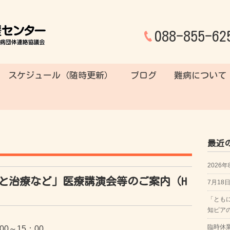
088-855-62
スケジュール（随時更新）
ブログ
難病について
最近
2026
と治療など」医療講演会等のご案内（H
7月1
「とも
知ピア
臨時休
0～15：00