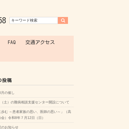
58
FAQ
交通アクセス
の投稿
年8月の催し
8日（土）の難病相談支援センター開設について
に歩む ～患者家族の思い、医師の思い～」（高
の会）令和8年７月12日（日）
業のお知らせ