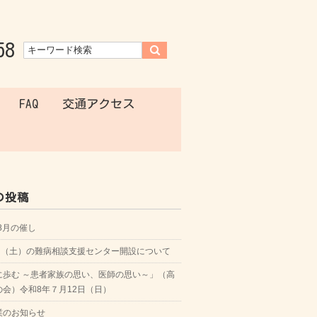
58
FAQ
交通アクセス
の投稿
年8月の催し
8日（土）の難病相談支援センター開設について
に歩む ～患者家族の思い、医師の思い～」（高
の会）令和8年７月12日（日）
業のお知らせ