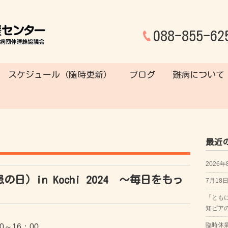
088-855-62
スケジュール（随時更新）
ブログ
難病について
最近
2026
日）in Kochi 2024 ～毎日をもっ
7月1
）
「とも
知ピア
臨時休
～16：00