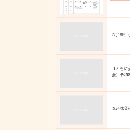
7月18
「ともに
会）令和8
臨時休業