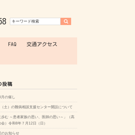
58
FAQ
交通アクセス
の投稿
年8月の催し
8日（土）の難病相談支援センター開設について
に歩む ～患者家族の思い、医師の思い～」（高
の会）令和8年７月12日（日）
業のお知らせ